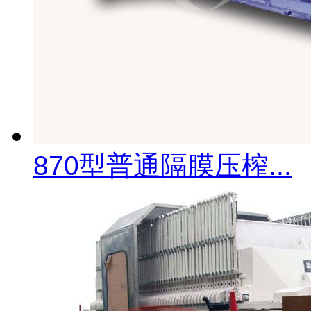
870型普通隔膜压榨...