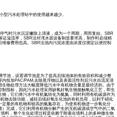
小型污水处理站中的使用越来越少。
停气时污水沉淀撇除上清液，成为一个周期，周而复始。SBR
保证溢流率，SBR法对滗水器设备制造要求高，制作时必须精
维修费用也高。SBR法池内污泥浓度由浓度仪测定以便控制
。
调节池，设置调节池是为了提高后续池体的有效容积和减少整
投加PAC/PAM,去除悬浮物以及表面活性剂后污水自流至清
用生物处理方法大幅度降低污水中有机物含量是最经济的。由于
控制指标，因此污水处理采用缺氧好氧生物接触氧化工艺，即生
生物，它们将污水中有机氮转化为氨氮，同时利用有机碳源作为
的有机物去除功能，减轻后续好氧生化池的有机负荷，以利于硝化
一定量的有机物和较高的氨氮存在，为使有机物进一步氧化分
菌）完成，它们利用有机物分解产生的无机碳源或空气中的二氧
装有填料，整个生化处理过程是依赖于附着在填料上的多种微生物