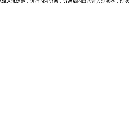
化池出水流入沉淀池，进行固液分离，分离后的出水进入过滤器，过滤