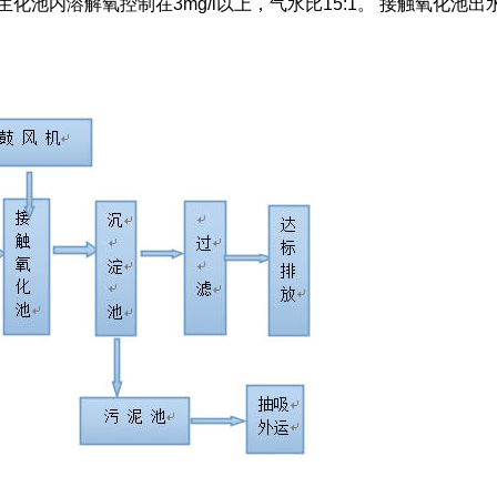
氧生化池内溶解氧控制在3mg/l以上，气水比15:1。 接触氧