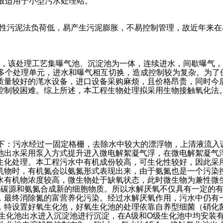
般适用于小型污水处理站。
性污泥法负荷低，易产生污泥膨胀，不易控制管理，故近年来在
法，该处理工艺集曝气池、沉淀池为一体，连续进水，间歇曝气，
多个处理单元，进水和曝气相互切换，造成控制较为复杂。为了
质量较好的滗水设备，进口设备采购麻烦，且价格昂贵，同时今后
控制较困难。综上所述，本工程生物处理拟采用生物接触氧化法
下：污水经过一固定格栅，去除水中较大的漂浮物，上清液流入
出水采用泵入方式提升进入微电解絮凝气浮，在微电解絮凝气浮内
生化处理。本工程污水中有机成份较高，可生化性较好，因此采
机物时，有机氮会以氨氮形式表现出来，由于氨氮也是一个污染
水有机物浓度较高，微生物处于缺氧状态，此时微生物为兼性微
部分有机碳源和氨氮合成新的细胞物质。所以水解厌氧不仅具有一定
，最终消除氮的富营养化污染。经过水解厌氧作用，污水中仍有
，特设置好氧生化池，好氧生化池的处理依靠自养型细菌（硝化
。好氧生化池出水进入沉淀池进行沉淀，在A级和O级生化池中均安