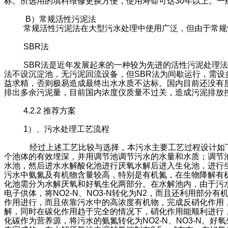
标。所选用的填料维修更换方便，使用寿命可达30年以上。一
B）常规活性污泥法
常规活性污泥法在大型污水处理中使用广泛，但由于常规
SBR法
SBR法是近年发展起来的一种较为先进的活性污泥处理
法不设沉淀池，无污泥回流设备，但SBR法为间歇运行，需设
益求精，否则极易造成最终出水水质不达标。国内目前还没有
排出多余污泥量，目前国内浓度仪质量不过关，造成污泥排放
4.2.2 推荐方案
1）、污水处理工艺流程
经过上述工艺比较与选择，本污水主要工艺过程设计如
个池体的有效埋深，并用调节池调节污水的水量和水质；调节池
水池，然后进水水解酸化池进行厌氧水解后进入生化池，进行
污水中氨氮及有机物含量较高，特别是有机氮，在生物降解有
化池需分为水解厌氧和好氧生化两部分。在水解池内，由于污
电子供体，将NO2-N、NO3-N转化为N2，而且还利用
作用进行，而且依靠污水中的高浓度有机物，完成反硝化作用
解，同时在碳化作用趋于完全的情况下，硝化作用能顺利进行
化碳作为营养源，将污水的氨氮转化为NO2-N、NO3-N