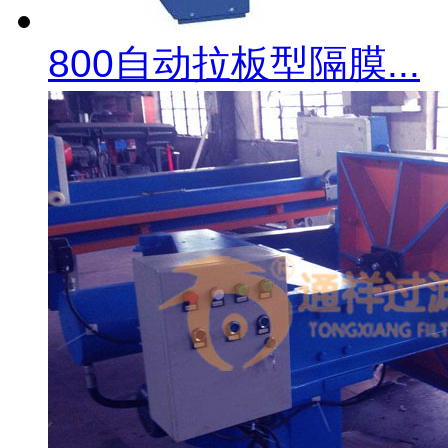
800自动拉板型隔膜...