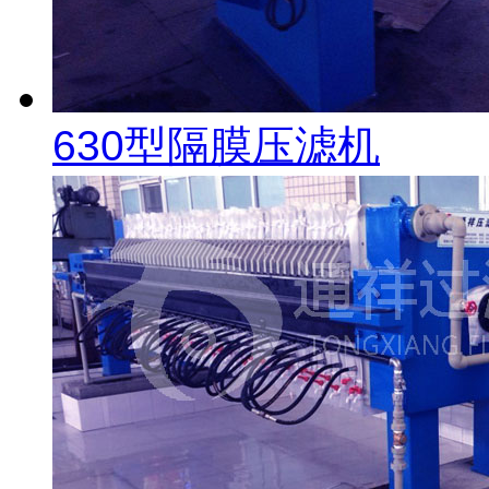
630型隔膜压滤机