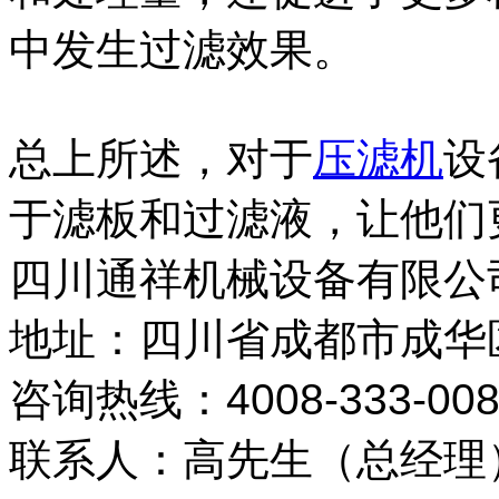
中发生过滤效果。
总上所述，对于
压滤机
设
于滤板和过滤液，让他们
四川通祥机械设备有限公
地址：四川省成都市成华
咨询热线：4008-333-00
联系人：高先生（总经理