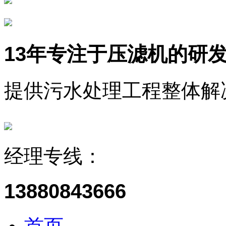
13年
专注于压滤机的研
提供污水处理工程整体解
经理专线：
13880843666