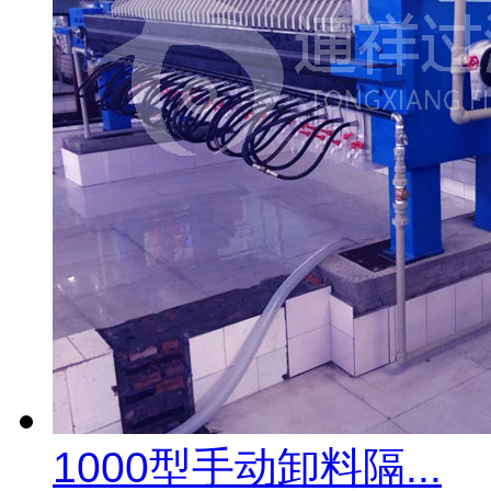
1000型手动卸料隔...