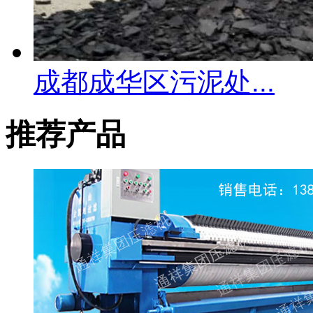
成都成华区污泥处...
推荐产品