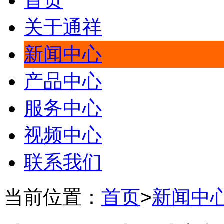
首页
关于通祥
新闻中心
产品中心
服务中心
视频中心
联系我们
当前位置：
首页
>
新闻中