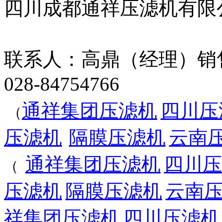
四川成都通祥压滤机有限
联系人：高鼎（经理）销售热线
028-84754766
通祥集团压滤机
四川压
（
压滤机
隔膜压滤机
云南
通祥集团压滤机
四川压
（
压滤机
隔膜压滤机
云南
祥集团压滤机
四川压滤机