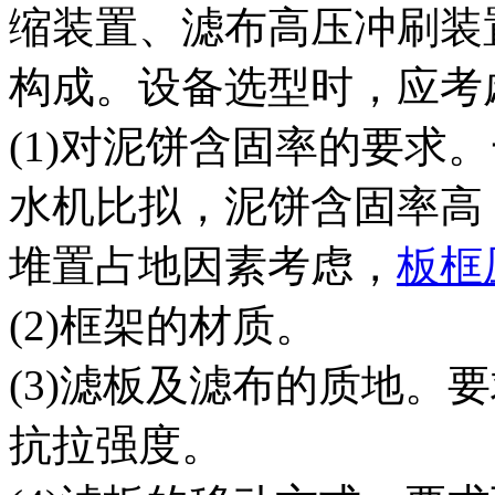
缩装置、滤布高压冲刷装
构成。设备选型时，应考
(1)对泥饼含固率的要求
水机比拟，泥饼含固率高
堆置占地因素考虑，
板框
(2)框架的材质。
(3)滤板及滤布的质地。
抗拉强度。