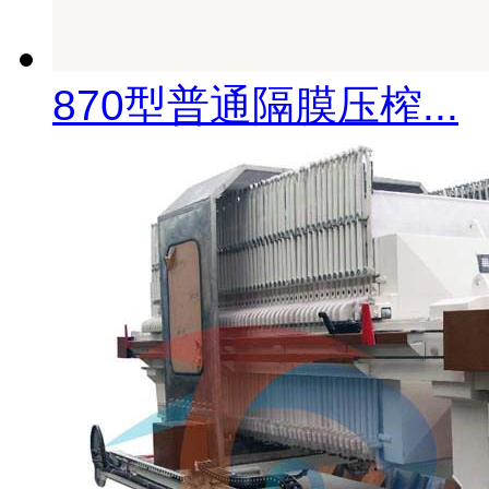
870型普通隔膜压榨...