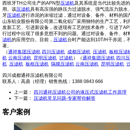
西班牙TH公司生产的APN型
压滤机
及其系统是当代比较先进的
用。该
压滤机
具有高压强的静压力过滤脱水、强气流压力脱水、
牙
压滤机
进行赤泥的浓缩过滤，通过对设备、备件、材料的国
山东铝业股份有限公司第二氧化铝厂采用独特的生产工艺，利用
发新工艺、引进新设备，改进现有工艺的技术条件，引进了APN-
行过程中出现了很多意想不到的问题。通过对设备、备件、材
滤机
的应用空白。目前，
压滤机
台时产能达到10T/H干赤泥
著。
（
通祥集团压滤机
四川压滤机
成都压滤机
压滤机
板框压滤
机
云南压滤机
昆明压滤机
过滤机
）（
通祥集团压滤机
四川压
机
压滤机
板框压滤机
隔膜压滤机
云南压滤机
昆明压滤机
四川成都通祥压滤机有限公司
联系人：高鼎（经理）销售热线：1388 0843 666
上一篇：
四川通祥压滤机公司的液压式压滤机工作原理
下一篇：
压滤机常见问题-专家帮你解答
客户案例