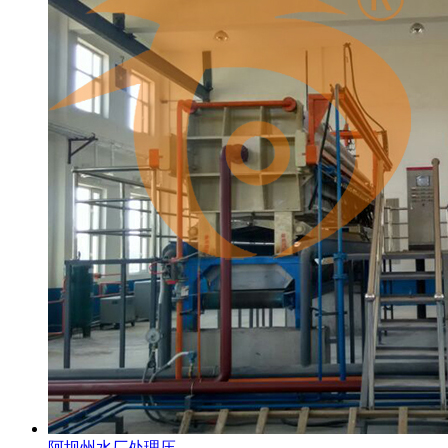
阿坝州水厂处理压...