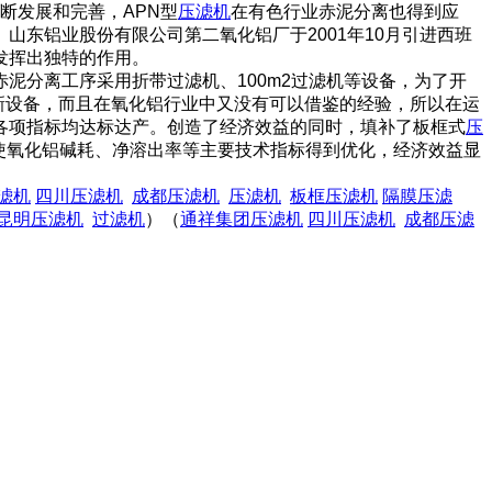
断发展和完善，APN型
压滤机
在有色行业赤泥分离也得到应
东铝业股份有限公司第二氧化铝厂于2001年10月引进西班
发挥出独特的作用。
泥分离工序采用折带过滤机、100m2过滤机等设备，为了开
新设备，而且在氧化铝行业中又没有可以借鉴的经验，所以在运
各项指标均达标达产。创造了经济效益的同时，填补了板框式
压
且使氧化铝碱耗、净溶出率等主要技术指标得到优化，经济效益显
滤机
四川压滤机
成都压滤机
压滤机
板框压滤机
隔膜压滤
昆明压滤机
过滤机
）（
通祥集团压滤机
四川压滤机
成都压滤