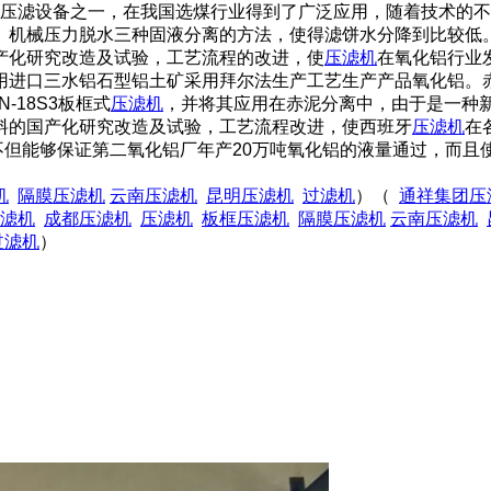
压滤设备之一，在我国选煤行业得到了广泛应用，随着技术的不
机械压力脱水三种固液分离的方法，使得滤饼水分降到比较低。山
产化研究改造及试验，工艺流程的改进，使
压滤机
在氧化铝行业
进口三水铝石型铝土矿采用拜尔法生产工艺生产产品氧化铝。赤
18S3板框式
压滤机
，并将其应用在赤泥分离中，由于是一种
料的国产化研究改造及试验，工艺流程改进，使西班牙
压滤机
在
，不但能够保证第二氧化铝厂年产20万吨氧化铝的液量通过，而
机
隔膜压滤机
云南压滤机
昆明压滤机
过滤机
）（
通祥集团压
滤机
成都压滤机
压滤机
板框压滤机
隔膜压滤机
云南压滤机
过滤机
）