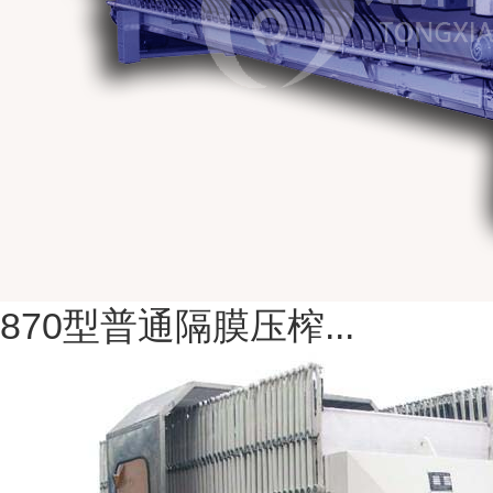
870型普通隔膜压榨...