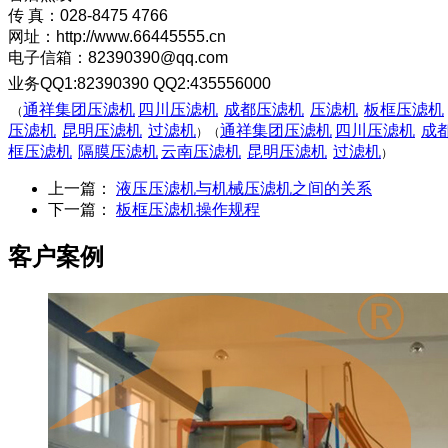
传 真：028-8475 4766
网址：http://www.66445555.cn
电子信箱：82390390@qq.com
业务QQ1:82390390 QQ2:435556000
通祥集团压滤机
四川压滤机
成都压滤机
压滤机
板框压滤机
（
压滤机
昆明压滤机
过滤机
通祥集团压滤机
四川压滤机
成
）（
框压滤机
隔膜压滤机
云南压滤机
昆明压滤机
过滤机
）
上一篇：
液压压滤机与机械压滤机之间的关系
下一篇：
板框压滤机操作规程
客户案例