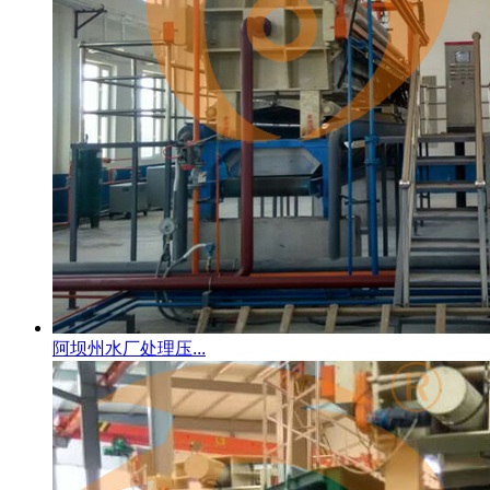
阿坝州水厂处理压...