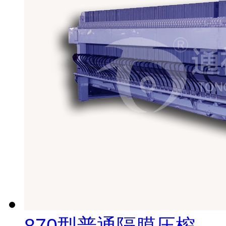
870型普通隔膜压榨...