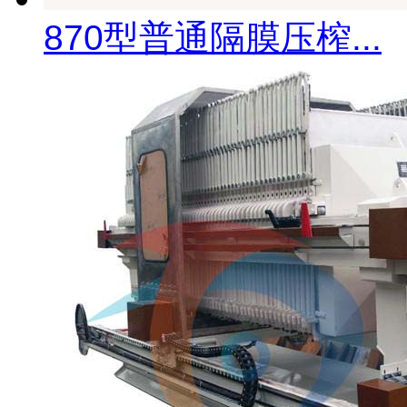
870型普通隔膜压榨...