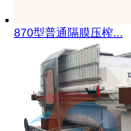
870型普通隔膜压榨...