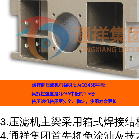
3.压滤机主梁采用箱式焊接
4.通祥集团首先将免涂油灰技