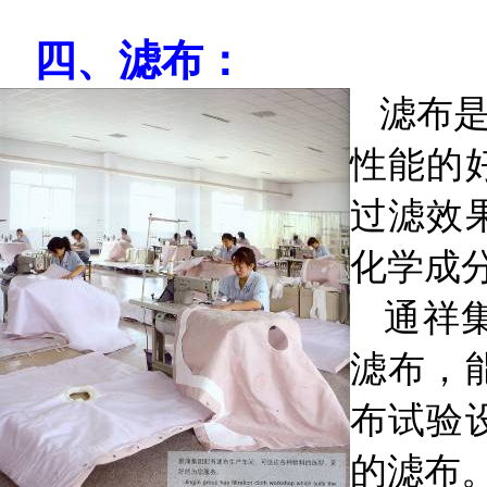
四、滤布：
滤布
性能的
过滤效
化学成
通祥
滤布，
布试验
的滤布