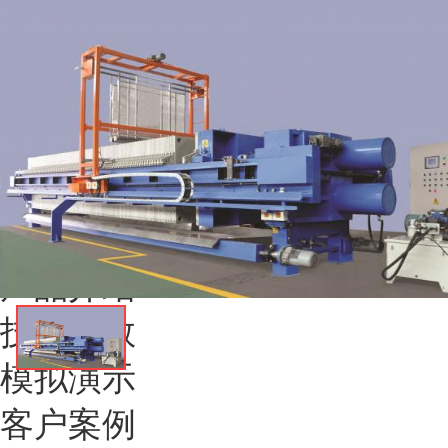
应用行业：
自来水厂，市政污泥
产品介绍：
采用PLC控制，能对压滤机进行各项操作（如滤板压紧、集
操作控制，另可根据需要提供曲张振打，接液翻板，导泥贮泥，滤布冲洗
西门子、施奈德产品，实现全过程自动控制； 液压系统运行平稳可靠：
弯，彻底解决了主梁弯曲的难题； 隔膜压榨25kg，使压榨后的滤饼含湿
全国24小时销售热线：
1388 
获取优惠报价
在线咨询设备
产品介绍
技术参数
模拟演示
客户案例