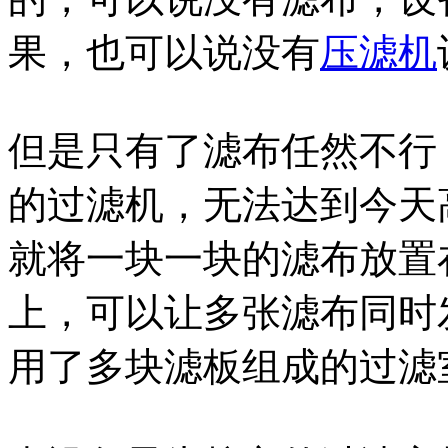
果，也可以说没有
压滤机
但是只有了滤布任然不行
的过滤机，无法达到今天
就将一块一块的滤布放置
上，可以让多张滤布同时
用了多块滤板组成的过滤