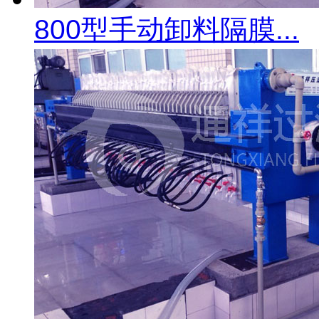
800型手动卸料隔膜...