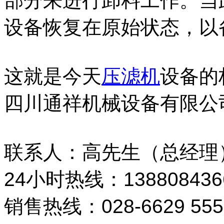
部分来进行卸料工作。当
设备恢复在原始状态，以
这就是今天
压滤机
设备的
四川通祥机械设备有限公
联系人：高先生（总经理
24小时热线：1388084366
销售热线：028-6629 555