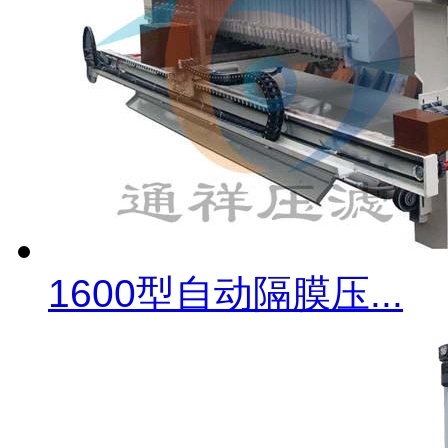
1600型自动隔膜压...