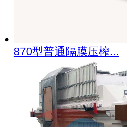
870型普通隔膜压榨...