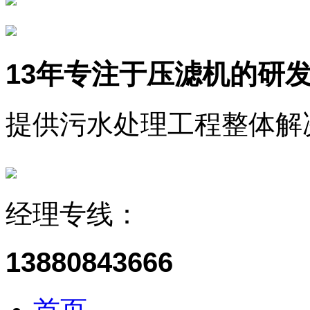
13年
专注于压滤机的研
提供污水处理工程整体解
经理专线：
13880843666