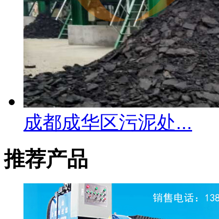
成都成华区污泥处...
推荐产品