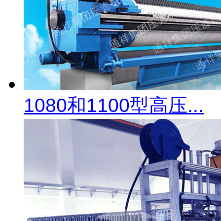
1080和1100型高压...