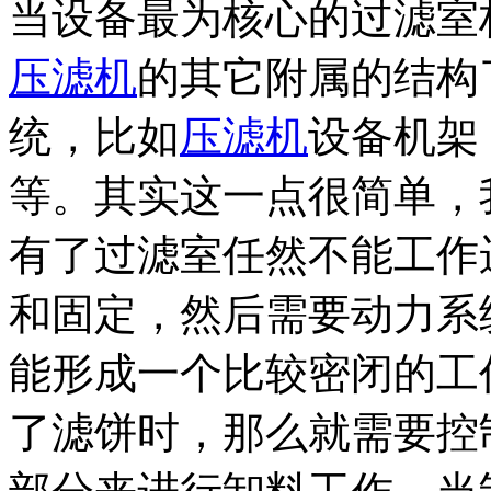
当设备最为核心的过滤室
压滤机
的其它附属的结构
统，比如
压滤机
设备机架
等。其实这一点很简单，
有了过滤室任然不能工作
和固定，然后需要动力系
能形成一个比较密闭的工
了滤饼时，那么就需要控