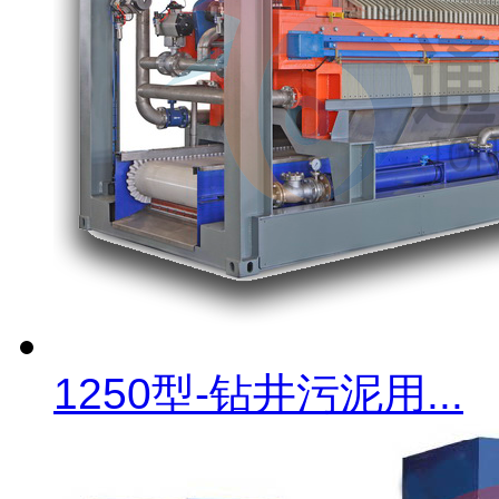
1250型-钻井污泥用...