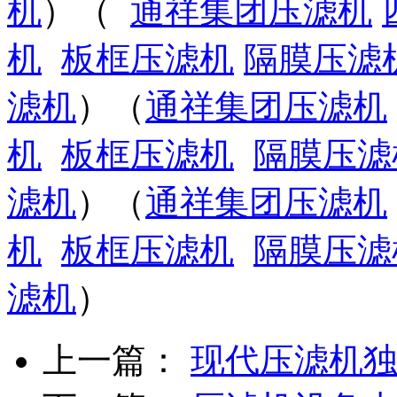
机
）（
通祥集团压滤机
机
板框压滤机
隔膜压滤
滤机
）（
通祥集团压滤机
机
板框压滤机
隔膜压滤
滤机
）（
通祥集团压滤机
机
板框压滤机
隔膜压滤
滤机
）
上一篇：
现代压滤机