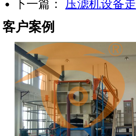
下一篇：
压滤机设备
客户案例