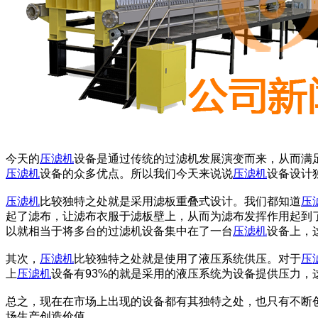
今天的
压滤机
设备是通过传统的过滤机发展演变而来，从而满
压滤机
设备的众多优点。所以我们今天来说说
压滤机
设备设计
压滤机
比较
独特之处就是采用滤板重叠式设计。我们都知道
压
起了滤布，让滤布衣服于滤板壁上，从而为滤布发挥作用起到
以就相当于将多台的过滤机设备集中在了一台
压滤机
设备上，
其次，
压滤机
比较
独特之处就是使用了液压系统供压。对于
压
上
压滤机
设备有93%的就是采用的液压系统为设备提供压力
总之，现在在市场上出现的设备都有其独特之处，也只有不断
场生产创造价值。