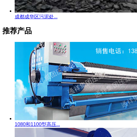
成都成华区污泥处...
推荐产品
1080和1100型高压...