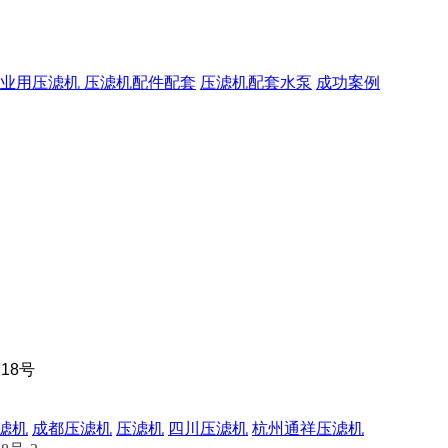
行业用压滤机
压滤机配件配套
压滤机配套水泵
成功案例
18号
滤机
成都压滤机
压滤机
四川压滤机
杭州通祥压滤机